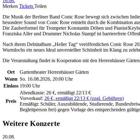
16.08.
Merken
Tickets
Teilen
Die Musik der Berliner Band Conic Rose bewegt sich zwischen Indie-
besondere Sound von Conic Rose entsteht durch die Kombination aus 
Die Zauberformel für Trompeter Konstantin Döben und Pianist/Keyboar
Franziska Aller und Drummer Nicholas Stampf ist barrierefreie Offenh
Nach ihrem Debütalbum „Heller Tag“ veröffentlichen Conic Rose 2026 
Wurmlochs ein neues Ideal unverstellter Schönheit im Klang zu zelebr
Die Veranstaltung findet in Kooperation mit den Herrenhäuser Gärten 
Ort
Gartentheater Herrenhäuser Gärten
Wann
So. 16.08.2026, 20:00 Uhr
Einlass
19:00 Uhr
Abendkasse:
26 €, ermäßigt 22/13 €
Vorverkauf:
26 €, ermäßigt 22/13 € (zzgl. Gebühren)
Preis
Ermäßigt:
Schüler, Auszubildende, Studierende, Bundesfreiwi
Begleitperson frei) gegen Vorlage des entsprechenden gültig
Weitere Konzerte
20.08.