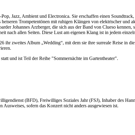
Pop, Jazz, Ambient und Electronica. Sie erschaffen einen Soundtrack,
heiseren Trompetentönen mit ruhigen Klängen von elektrischer und ak
der Johannes Arzberger, die sich aus der Band von Clueso kennen, sow
eit nach allen Seiten. Diese Lust am eigenen Klang ist in jedem einze
ihr zweites Album „Wedding“, mit dem sie ihre surreale Reise in die 
ieren.
statt und ist Teil der Reihe "Sommernächte im Gartentheater".
lligendienst (BFD), Freiwilliges Soziales Jahr (FSJ), Inhaber des Ha
en Ausweises, sofern das Konzert nicht anders ausgewiesen ist.