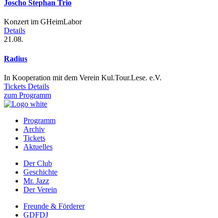
Joscho Stephan Trio
Konzert im GHeimLabor
Details
21.08.
Radius
In Kooperation mit dem Verein Kul.Tour.Lese. e.V.
Tickets
Details
zum Programm
Programm
Archiv
Prefooter
Tickets
1
Aktuelles
DE
Der Club
Geschichte
Prefooter
Mr. Jazz
2
Der Verein
DE
Freunde & Förderer
GDFDJ
Prefooter