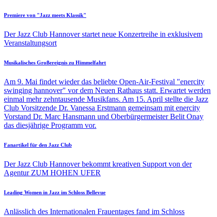
Premiere von "Jazz meets Klassik"
Der Jazz Club Hannover startet neue Konzertreihe in exklusivem
Veranstaltungsort
Musikalisches Großereignis zu Himmelfahrt
Am 9. Mai findet wieder das beliebte Open-Air-Festival "enercity
swinging hannover" vor dem Neuen Rathaus statt. Erwartet werden
einmal mehr zehntausende Musikfans. Am 15. April stellte die Jazz
Club Vorsitzende Dr. Vanessa Erstmann gemeinsam mit enercity
Vorstand Dr. Marc Hansmann und Oberbürgermeister Belit Onay
das diesjährige Programm vor.
Fanartikel für den Jazz Club
Der Jazz Club Hannover bekommt kreativen Support von der
Agentur ZUM HOHEN UFER
Leading Women in Jazz im Schloss Bellevue
Anlässlich des Internationalen Frauentages fand im Schloss