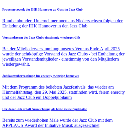
Frauennetzwerk der IHK Hannover zu Gast im Jazz Club
Rund einhundert Unternehmerinnen aus Niedersachsen folgten der
Einladung der IHK Hannover in den Jazz Club
Vorstandsteam des Jazz Clubs einstimmig wiedergewählt
Bei der Mitgliederversammlung unseres Vereins Ende April 2025
wurde der achtköpfige Vorstand des Jazz Clubs - bei Enthaltung der
jeweiligen Vorstandsmitglieder - einstimmig von den Mitgliedern
wiedergewählt.
Jubiläumsüberraschung für enercity swinging hannover
Mit dem Programm des beliebten Jazzfestivals, das wieder am
Himmelfahrtstag, den 29. Mai 2025, stattfinden wird, feiern enercity
und der Jazz Club ein Doppeljubiläum
Der Jazz Club erhält Auszeichnung als beste kleine Spielstätte
Bereits zum wiederholten Male wurde der Jazz Club mit dem
APPLAUS-Award der Initiative Musik ausgezeichnet