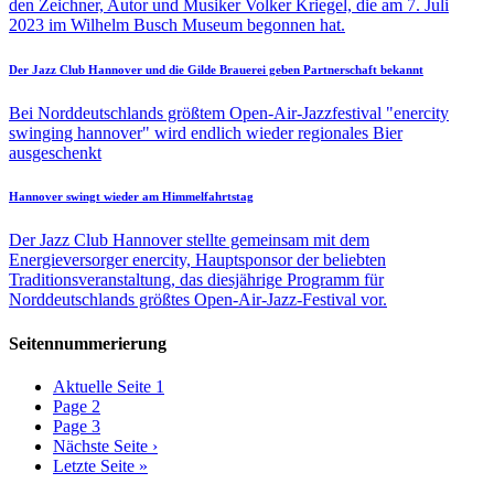
den Zeichner, Autor und Musiker Volker Kriegel, die am 7. Juli
2023 im Wilhelm Busch Museum begonnen hat.
Der Jazz Club Hannover und die Gilde Brauerei geben Partnerschaft bekannt
Bei Norddeutschlands größtem Open-Air-Jazzfestival "enercity
swinging hannover" wird endlich wieder regionales Bier
ausgeschenkt
Hannover swingt wieder am Himmelfahrtstag
Der Jazz Club Hannover stellte gemeinsam mit dem
Energieversorger enercity, Hauptsponsor der beliebten
Traditionsveranstaltung, das diesjährige Programm für
Norddeutschlands größtes Open-Air-Jazz-Festival vor.
Seitennummerierung
Aktuelle Seite
1
Page
2
Page
3
Nächste Seite
›
Letzte Seite
»