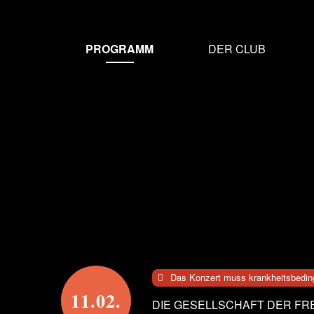
MAIN
Direkt
zum
NAVIGATION
PROGRAMM
DER CLUB
Inhalt
DE
Das Konzert muss krankheitsbeding
11.02.
DIE GESELLSCHAFT DER FR