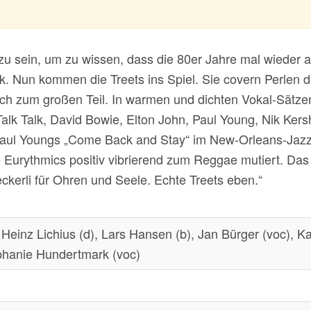
zu sein, um zu wissen, dass die 80er Jahre mal wieder 
ik. Nun kommen die Treets ins Spiel. Sie covern Perlen
och zum großen Teil.
In warmen und dichten Vokal-Sätze
 Talk Talk, David Bowie, Elton John, Paul Young, Nik Ker
Paul Youngs „Come Back and Stay“ im New-Orleans-Jazz-S
urythmics positiv vibrierend zum Reggae mutiert. Das M
ckerli für Ohren und Seele. Echte Treets
eben.“
, Heinz Lichius (d), Lars Hansen (b), Jan Bürger (voc), K
phanie Hundertmark (voc)