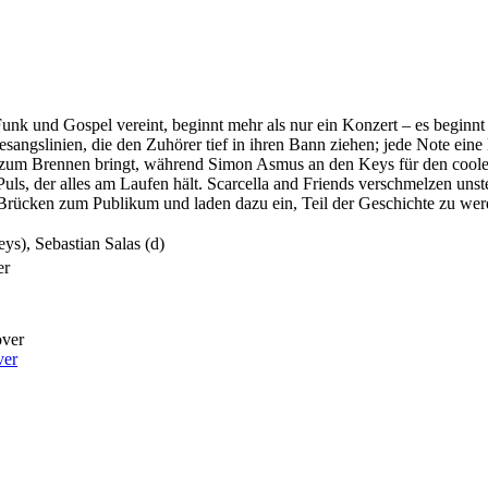
 Funk und Gospel vereint, beginnt mehr als nur ein Konzert – es begin
Gesangslinien, die den Zuhörer tief in ihren Bann ziehen; jede Note eine
 Luft zum Brennen bringt, während Simon Asmus an den Keys für den c
Puls, der alles am Laufen hält. Scarcella and Friends verschmelzen unste
rücken zum Publikum und laden dazu ein, Teil der Geschichte zu werd
eys), Sebastian Salas (d)
er
over
ver