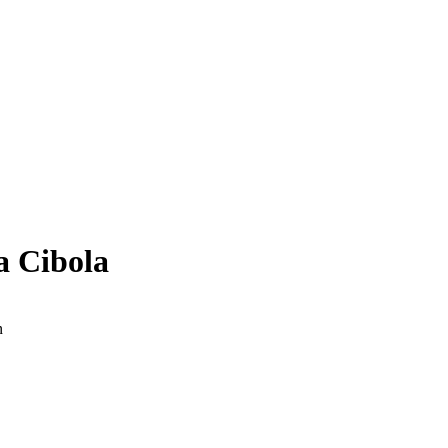
ia Cibola
n