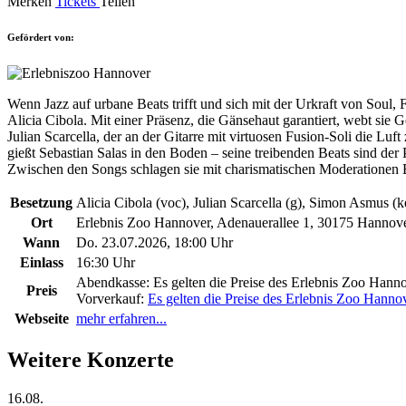
Merken
Tickets
Teilen
Gefördert von:
Wenn Jazz auf urbane Beats trifft und sich mit der Urkraft von Soul,
Alicia Cibola. Mit einer Präsenz, die Gänsehaut garantiert, webt sie 
Julian Scarcella, der an der Gitarre mit virtuosen Fusion-Soli die
gießt Sebastian Salas in den Boden – seine treibenden Beats sind der 
Zwischen den Songs schlagen sie mit charismatischen Moderationen B
Besetzung
Alicia Cibola (voc), Julian Scarcella (g), Simon Asmus (k
Ort
Erlebnis Zoo Hannover, Adenauerallee 1, 30175 Hannov
Wann
Do. 23.07.2026, 18:00 Uhr
Einlass
16:30 Uhr
Abendkasse:
Es gelten die Preise des Erlebnis Zoo Hann
Preis
Vorverkauf:
Es gelten die Preise des Erlebnis Zoo Hanno
Webseite
mehr erfahren...
Weitere Konzerte
16.08.