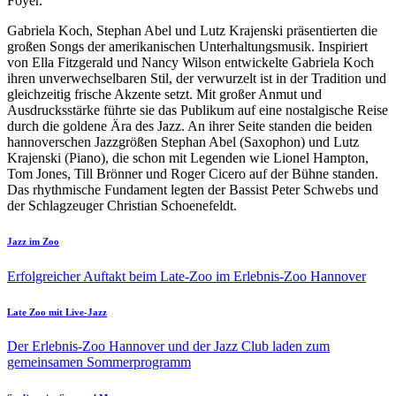
Foyer.
Gabriela Koch, Stephan Abel und Lutz Krajenski präsentierten die
großen Songs der amerikanischen Unterhaltungsmusik. Inspiriert
von Ella Fitzgerald und Nancy Wilson entwickelte Gabriela Koch
ihren unverwechselbaren Stil, der verwurzelt ist in der Tradition und
gleichzeitig frische Akzente setzt. Mit großer Anmut und
Ausdrucksstärke führte sie das Publikum auf eine nostalgische Reise
durch die goldene Ära des Jazz. An ihrer Seite standen die beiden
hannoverschen Jazzgrößen Stephan Abel (Saxophon) und Lutz
Krajenski (Piano), die schon mit Legenden wie Lionel Hampton,
Tom Jones, Till Brönner und Roger Cicero auf der Bühne standen.
Das rhythmische Fundament legten der Bassist Peter Schwebs und
der Schlagzeuger Christian Schoenefeldt.
Jazz im Zoo
Erfolgreicher Auftakt beim Late-Zoo im Erlebnis-Zoo Hannover
Late Zoo mit Live-Jazz
Der Erlebnis-Zoo Hannover und der Jazz Club laden zum
gemeinsamen Sommerprogramm