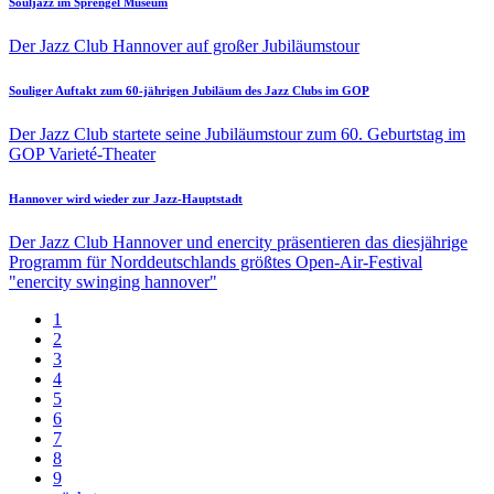
Souljazz im Sprengel Museum
Der Jazz Club Hannover auf großer Jubiläumstour
Souliger Auftakt zum 60-jährigen Jubiläum des Jazz Clubs im GOP
Der Jazz Club startete seine Jubiläumstour zum 60. Geburtstag im
GOP Varieté-Theater
Hannover wird wieder zur Jazz-Hauptstadt
Der Jazz Club Hannover und enercity präsentieren das diesjährige
Programm für Norddeutschlands größtes Open-Air-Festival
"enercity swinging hannover"
Aktuelle
1
Seite
Page
2
Seitennummerierung
Page
3
Page
4
Page
5
Page
6
Page
7
Page
8
Page
9