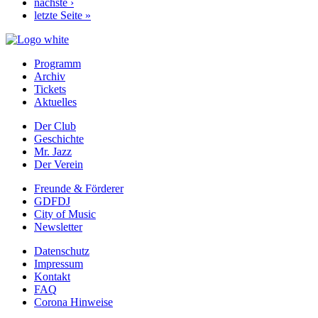
Nächste
nächste ›
Seite
Letzte
letzte Seite »
Seite
Programm
Archiv
Prefooter
Tickets
1
Aktuelles
DE
Der Club
Geschichte
Prefooter
Mr. Jazz
2
Der Verein
DE
Freunde & Förderer
GDFDJ
Prefooter
City of Music
3
Newsletter
DE
Datenschutz
Impressum
Footer
Kontakt
menu
FAQ
Corona Hinweise