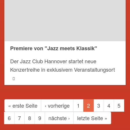
Premiere von "Jazz meets Klassik"
Der Jazz Club Hannover startet neue
Konzertreihe in exklusivem Veranstaltungsort
SEITENNUMMERIERUNG
Erste
« erste Seite
Vorherige
‹ vorherige
Page
1
Aktuelle
2
Page
3
Page
4
Page
5
Seite
Seite
Seite
Page
6
Page
7
Page
8
Page
9
Nächste
nächste ›
Letzte
letzte Seite »
Seite
Seite