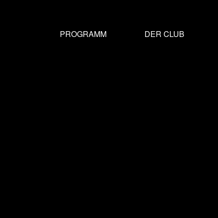
MAIN
Direkt
zum
NAVIGATION
PROGRAMM
DER CLUB
Inhalt
DE