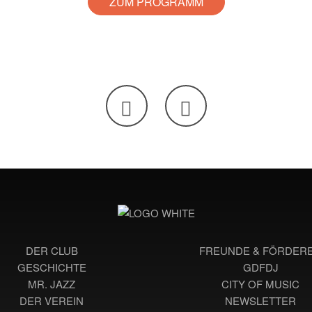
ZUM PROGRAMM
DER CLUB
FREUNDE & FÖRDER
GESCHICHTE
GDFDJ
MR. JAZZ
CITY OF MUSIC
DER VEREIN
NEWSLETTER