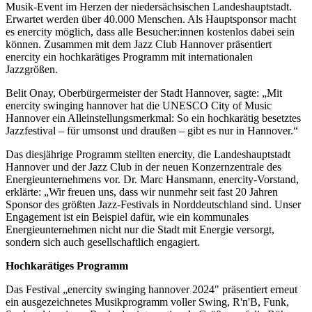
Musik-Event im Herzen der niedersächsischen Landeshauptstadt.
Erwartet werden über 40.000 Menschen. Als Hauptsponsor macht
es enercity möglich, dass alle Besucher:innen kostenlos dabei sein
können. Zusammen mit dem Jazz Club Hannover präsentiert
enercity ein hochkarätiges Programm mit internationalen
Jazzgrößen.
Belit Onay, Oberbürgermeister der Stadt Hannover, sagte: „Mit
enercity swinging hannover hat die UNESCO City of Music
Hannover ein Alleinstellungsmerkmal: So ein hochkarätig besetztes
Jazzfestival – für umsonst und draußen – gibt es nur in Hannover.“
Das diesjährige Programm stellten enercity, die Landeshauptstadt
Hannover und der Jazz Club in der neuen Konzernzentrale des
Energieunternehmens vor. Dr. Marc Hansmann, enercity-Vorstand,
erklärte: „Wir freuen uns, dass wir nunmehr seit fast 20 Jahren
Sponsor des größten Jazz-Festivals in Norddeutschland sind. Unser
Engagement ist ein Beispiel dafür, wie ein kommunales
Energieunternehmen nicht nur die Stadt mit Energie versorgt,
sondern sich auch gesellschaftlich engagiert.
Hochkarätiges Programm
Das Festival „enercity swinging hannover 2024" präsentiert erneut
ein ausgezeichnetes Musikprogramm voller Swing, R'n'B, Funk,