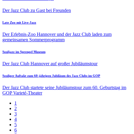
Der Jazz Club zu Gast bei Freunden
Late Zoo mit Live-Jazz
Der Erlebnis-Zoo Hannover und der Jazz Club laden zum
gemeinsamen Sommerprogramm
Souljazz im Sprengel Museum
Der Jazz Club Hannover auf großer Jubiläumstour
Souliger Auftakt zum 60-jährigen Jubiläum des Jazz Clubs im GOP
Der Jazz Club startete seine Jubiläumstour zum 60. Geburtstag im
GOP Varieté-Theater
Aktuelle
1
Seite
Page
2
Seitennummerierung
Page
3
Page
4
Page
5
Page
6