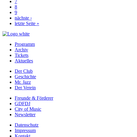
Page
7
Page
8
Page
9
Nächste
nächste ›
Seite
Letzte
letzte Seite »
Seite
Programm
Archiv
Prefooter
Tickets
1
Aktuelles
DE
Der Club
Geschichte
Prefooter
Mr. Jazz
2
Der Verein
DE
Freunde & Förderer
GDFDJ
Prefooter
City of Music
3
Newsletter
DE
Datenschutz
Impressum
Footer
Kontakt