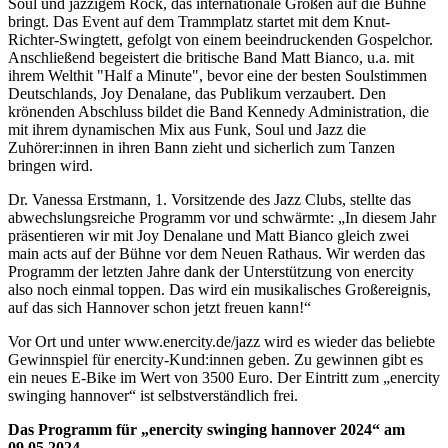
Soul und jazzigem Rock, das internationale Größen auf die Bühne
bringt. Das Event auf dem Trammplatz startet mit dem Knut-
Richter-Swingtett, gefolgt von einem beeindruckenden Gospelchor.
Anschließend begeistert die britische Band Matt Bianco, u.a. mit
ihrem Welthit "Half a Minute", bevor eine der besten Soulstimmen
Deutschlands, Joy Denalane, das Publikum verzaubert. Den
krönenden Abschluss bildet die Band Kennedy Administration, die
mit ihrem dynamischen Mix aus Funk, Soul und Jazz die
Zuhörer:innen in ihren Bann zieht und sicherlich zum Tanzen
bringen wird.
Dr. Vanessa Erstmann, 1. Vorsitzende des Jazz Clubs, stellte das
abwechslungsreiche Programm vor und schwärmte: „In diesem Jahr
präsentieren wir mit Joy Denalane und Matt Bianco gleich zwei
main acts auf der Bühne vor dem Neuen Rathaus. Wir werden das
Programm der letzten Jahre dank der Unterstützung von enercity
also noch einmal toppen. Das wird ein musikalisches Großereignis,
auf das sich Hannover schon jetzt freuen kann!“
Vor Ort und unter www.enercity.de/jazz wird es wieder das beliebte
Gewinnspiel für enercity-Kund:innen geben. Zu gewinnen gibt es
ein neues E-Bike im Wert von 3500 Euro. Der Eintritt zum „enercity
swinging hannover“ ist selbstverständlich frei.
Das Programm für „enercity swinging hannover 2024“ am
09.05.2024