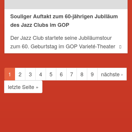
Souliger Auftakt zum 60-jährigen Jubiläum
des Jazz Clubs im GOP
Der Jazz Club startete seine Jubiläumstour
zum 60. Geburtstag im GOP Varieté-Theater
SEITENNUMMERIERUNG
Aktuelle
1
Page
2
Page
3
Page
4
Page
5
Page
6
Page
7
Page
8
Page
9
Nächste
nächste ›
Seite
Seite
Letzte
letzte Seite »
Seite